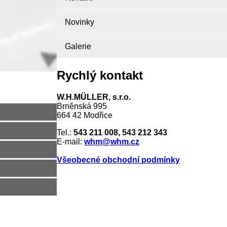
Novinky
Galerie
Rychlý kontakt
W.H.MÜLLER, s.r.o.
Brněnská 995
664 42 Modřice
Tel.:
543 211 008, 543 212 343
E-mail:
whm@whm.cz
Všeobecné obchodní podmínky