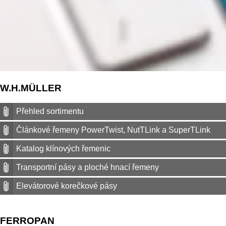
W.H.MÜLLER
Přehled sortimentu
Článkové řemeny PowerTwist, NutTLink a SuperTLink
Katalog klínových řemenic
Transportní pásy a ploché hnací řemeny
Elevátorové korečkové pásy
FERROPAN