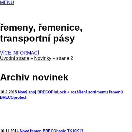
MENU
řemeny, řemenice,
transportní pásy
VÍCE INFORMACÍ
Úvodní strana
»
Novinky
»
strana 2
Archiv novinek
18.2.2015
Nový spoj BRECOPinLock + rozšíření sortimentu řemenů
BRECOprotect
10.11.2014
Nový řemen BRECObasic TK10K13