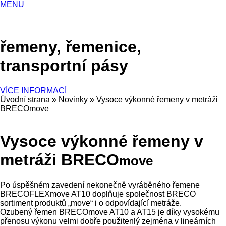
MENU
řemeny, řemenice,
transportní pásy
VÍCE INFORMACÍ
Úvodní strana
»
Novinky
»
Vysoce výkonné řemeny v metráži
BRECOmove
Vysoce výkonné řemeny v
metráži BRECO
move
Po úspěšném zavedení nekonečně vyráběného řemene
BRECOFLEXmove AT10 doplňuje společnost BRECO
sortiment produktů „move“ i o odpovídající metráže.
Ozubený řemen BRECOmove AT10 a AT15 je díky vysokému
přenosu výkonu velmi dobře použitenlý zejména v lineárních