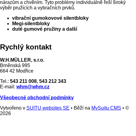
nárazům a chvěním. Tyto problémy individuálně řeší široký
výběr pružících a vybračních prvků.
vibrační gumokovové silentbloky
Megi-silentbloky
duté gumové pružiny a další
Rychlý kontakt
W.H.MÜLLER, s.r.o.
Brněnská 995
664 42 Modřice
Tel.:
543 211 008, 543 212 343
E-mail:
whm@whm.cz
Všeobecné obchodní podmínky
Vytvořeno v
SUITU websites SE
• Běží na
MySuitu CMS
• ©
2026