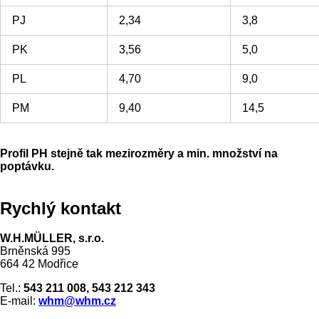
PJ
2,34
3,8
PK
3,56
5,0
PL
4,70
9,0
PM
9,40
14,5
Profil PH stejně tak mezirozměry a min. množství na
poptávku.
Rychlý kontakt
W.H.MÜLLER, s.r.o.
Brněnská 995
664 42 Modřice
Tel.:
543 211 008, 543 212 343
E-mail:
whm@whm.cz