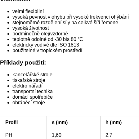
velmi flexibilní
vysoká pevnost v ohybu při vysoké frekvenci ohýbání
stejnoměrné rozdělení síly na celkvé šíři řemene
vysoká životnost
podmínečně olejivzdorné
teplotně odolné od -30 bis 80 °C
elektricky vodivé dle ISO 1813
použitelné v tropickém prostředí
Příklady použití:
kancelářské stroje
tiskařské stroje
elektro nářadí
transportní techika
domácí spotřebiče
obráběcí stroje
Profil
s (mm)
h (mm)
PH
1,60
2,7