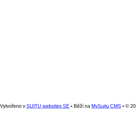
Vytvořeno v
SUITU websites SE
• Běží na
MySuitu CMS
• © 2