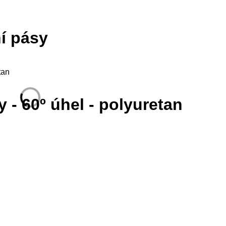
í pásy
tan
 - 60º úhel - polyuretan